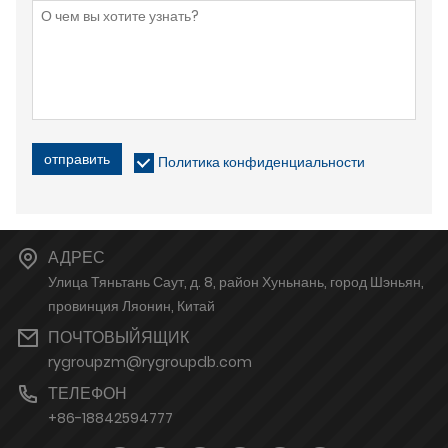
отправить
Политика конфиденциальности
АДРЕС
Улица Тяньтань Саут, д. 8, район Хуньнань, город Шэньян,
провинция Ляонин, Китай
ПОЧТОВЫЙЯЩИК
rygroupzm@rygroupdb.com
ТЕЛЕФОН
+86-18842594777