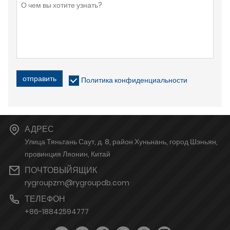
отправить
Политика конфиденциальности
АДРЕС
Улица Тяньтань Саут, д. 8, район Хуньнань, город Шэньян,
провинция Ляонин, Китай
ПОЧТОВЫЙЯЩИК
rygroupzm@rygroupdb.com
ТЕЛЕФОН
+86-18842594777